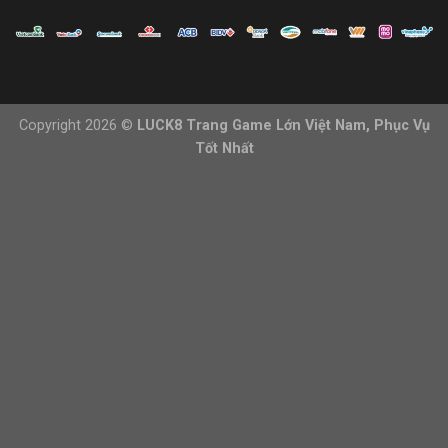
Copyright 2026 ©
LUCK8 Trang Game Lớn Việt Nam, Phục Vụ
Tốt Nhất
₪