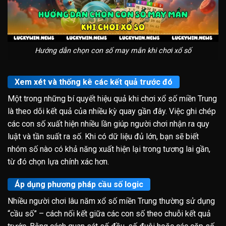
Hướng dẫn chọn con số may mắn khi chơi xổ số
Xem xét và thống kê các kết quả trước đó
Một trong những bí quyết hiệu quả khi chơi xổ số miền Trung
là theo dõi kết quả của nhiều kỳ quay gần đây. Việc ghi chép
các con số xuất hiện nhiều lần giúp người chơi nhận ra quy
luật và tần suất ra số. Khi có dữ liệu đủ lớn, bạn sẽ biết
nhóm số nào có khả năng xuất hiện lại trong tương lai gần,
từ đó chọn lựa chính xác hơn.
Áp dụng phương pháp cầu số logic
Nhiều người chơi lâu năm xổ số miền Trung thường sử dụng
“cầu số” – cách nối kết giữa các con số theo chuỗi kết quả