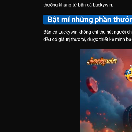
thưởng khủng từ bắn cá Luckywin.
Bật mí những phần thưởng
Bắn cá Luckywin không chỉ thu hút người c
đều có giá trị thực tế, được thiết kế minh b