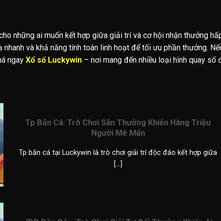
cho những ai muốn kết hợp giữa giải trí và cơ hội nhận thưởng hấ
ạ nhanh và khả năng tính toán linh hoạt để tối ưu phần thưởng. N
há ngay
Xổ số Luckywin
– nơi mang đến nhiều loại hình quay số đ
Tp Bắn Cá: Trò Chơi Săn Thưởng Khiến Hàng Triệu
Người Mê Mẩn
Tp bắn cá tại Luckywin là trò chơi giải trí độc đáo kết hợp giữa
[...]