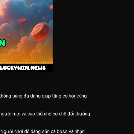
 thống súng đa dạng giúp tăng cơ hội trúng
 người mới và cao thủ nhờ cơ chế đổi thưởng
. Người chơi dễ dàng săn cá boss và nhận