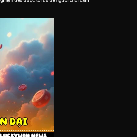
i nghiệm đều được tối ưu để người chơi cảm