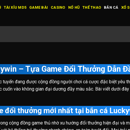
Ủ
TÀI XỈU MD5
GAME BÀI
CASINO
NỔ HŨ
THỂ THAO
BẮN CÁ
XỔ 
kywin – Tựa Game Đổi Thưởng Dẫn Đ
ực tuyến đang được cộng đồng người chơi cá cược đặc biệt yêu thí
 cuốn vào không gian đại dương đầy màu sắc. Bài viết dưới đây s
đổi thưởng mới nhất tại bắn cá Lucky
ong cộng đồng game thủ nhờ xu hướng đổi thưởng hiện đại và min