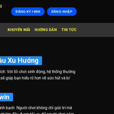
SỐ
ĐĂNG KÝ +88K
ĐĂNG NHẬP
KHUYẾN MÃI
HƯỚNG DẪN
TIN TỨC
ầu Xu Hướng
ch. Với lối chơi sinh động, hệ thống thưởng
ẽ giúp bạn hiểu rõ hơn về sức hút và bí
win
h bạch. Người chơi không chỉ giải trí mà