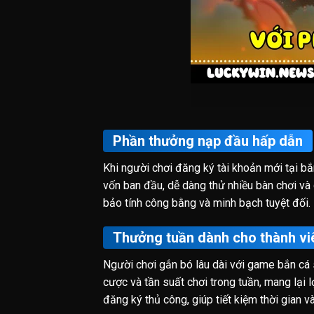
Phần thưởng nạp đầu hấp dẫn
Khi người chơi đăng ký tài khoản mới tại b
vốn ban đầu, dễ dàng thử nhiều bàn chơi và 
bảo tính công bằng và minh bạch tuyệt đối.
Thưởng tuần dành cho thành vi
Người chơi gắn bó lâu dài với game bắn cá 
cược và tần suất chơi trong tuần, mang lại 
đăng ký thủ công, giúp tiết kiệm thời gian và