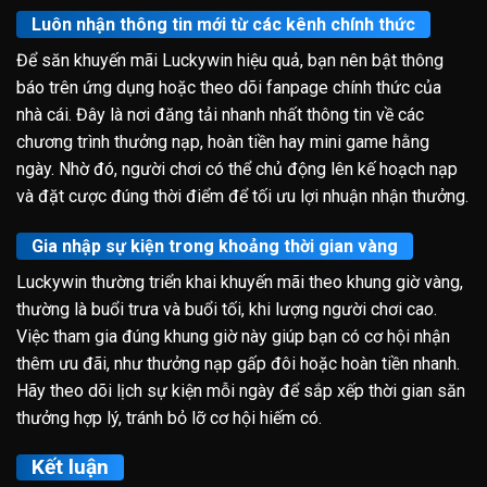
Luôn nhận thông tin mới từ các kênh chính thức
Để săn khuyến mãi Luckywin hiệu quả, bạn nên bật thông
báo trên ứng dụng hoặc theo dõi fanpage chính thức của
nhà cái. Đây là nơi đăng tải nhanh nhất thông tin về các
chương trình thưởng nạp, hoàn tiền hay mini game hằng
ngày. Nhờ đó, người chơi có thể chủ động lên kế hoạch nạp
và đặt cược đúng thời điểm để tối ưu lợi nhuận nhận thưởng.
Gia nhập sự kiện trong khoảng thời gian vàng
Luckywin thường triển khai khuyến mãi theo khung giờ vàng,
thường là buổi trưa và buổi tối, khi lượng người chơi cao.
Việc tham gia đúng khung giờ này giúp bạn có cơ hội nhận
thêm ưu đãi, như thưởng nạp gấp đôi hoặc hoàn tiền nhanh.
Hãy theo dõi lịch sự kiện mỗi ngày để sắp xếp thời gian săn
thưởng hợp lý, tránh bỏ lỡ cơ hội hiếm có.
Kết luận