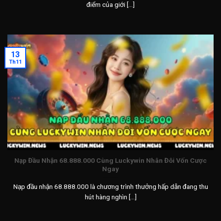
điểm của giới [...]
13
Th11
Nạp Đầu Nhận 68.888.000 Cùng Luckywin Nhân Đôi Vốn Cược
Ngay
Nạp đầu nhận 68.888.000 là chương trình thưởng hấp dẫn đang thu
hút hàng nghìn [...]