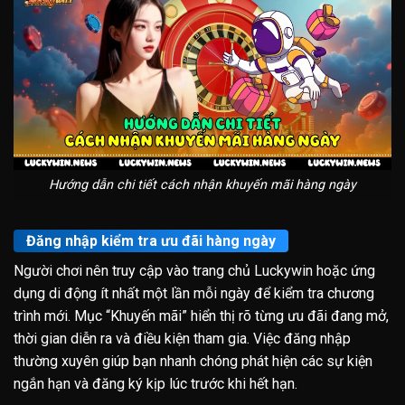
Hướng dẫn chi tiết cách nhận khuyến mãi hàng ngày
Đăng nhập kiểm tra ưu đãi hàng ngày
Người chơi nên truy cập vào trang chủ Luckywin hoặc ứng
dụng di động ít nhất một lần mỗi ngày để kiểm tra chương
trình mới. Mục “Khuyến mãi” hiển thị rõ từng ưu đãi đang mở,
thời gian diễn ra và điều kiện tham gia. Việc đăng nhập
thường xuyên giúp bạn nhanh chóng phát hiện các sự kiện
ngắn hạn và đăng ký kịp lúc trước khi hết hạn.