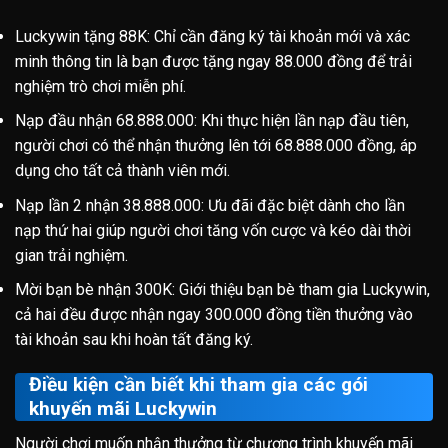
Luckywin tặng 88K: Chỉ cần đăng ký tài khoản mới và xác
minh thông tin là bạn được tặng ngay 88.000 đồng để trải
nghiệm trò chơi miễn phí.
Nạp đầu nhận 68.888.000: Khi thực hiện lần nạp đầu tiên,
người chơi có thể nhận thưởng lên tới 68.888.000 đồng, áp
dụng cho tất cả thành viên mới.
Nạp lần 2 nhận 38.888.000: Ưu đãi đặc biệt dành cho lần
nạp thứ hai giúp người chơi tăng vốn cược và kéo dài thời
gian trải nghiệm.
Mời bạn bè nhận 300K: Giới thiệu bạn bè tham gia Luckywin,
cả hai đều được nhận ngay 300.000 đồng tiền thưởng vào
tài khoản sau khi hoàn tất đăng ký.
Điều kiện cần biết khi tham gia các gói
khuyến mãi Luckywin
Người chơi muốn nhận thưởng từ chương trình khuyến mãi