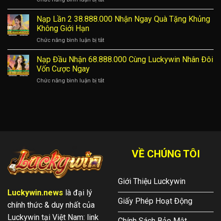
Cái
Đấu
Mời
Luckywin:
2026
Gọi
Nạp Lần 2 38.888.000 Nhận Ngay Quà Tặng Khủng
Cách
Bạn
Theo
Không Giới Hạn
Bè
Dõi
ở
Chức năng bình luận bị tắt
Nhận
Biến
Nạp
Ngay
Động
Lần
Nạp Đầu Nhận 68.888.000 Cùng Luckywin Nhân Đôi
300k
2
Thưởng
Vốn Cược Ngay
38.888.000
Nóng
ở
Chức năng bình luận bị tắt
Nhận
Tại
Nạp
Ngay
Luckywin
Đầu
Quà
Nhận
Tặng
68.888.000
Khủng
Cùng
Không
Luckywin
Giới
Nhân
Hạn
Đôi
VỀ CHÚNG TÔI
Vốn
Cược
Ngay
Giới Thiệu Luckywin
Luckywin.news
là đại lý
Giấy Phép Hoạt Động
chính thức & duy nhất của
Luckywin tại Việt Nam: link
Chính Sách Bảo Mật