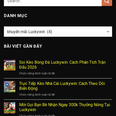
DANH MỤC
Danh
mục
BÀI VIẾT GẦN ĐÂY
Soi Kèo Bóng Đá Luckywin: Cách Phân Tích Trận
Đấu 2026
ở
Chức năng bình luận bị tắt
Soi
Kèo
Trực Tiếp Kèo Nhà Cái Luckywin: Cách Theo Dõi
Bóng
Biến Động
Đá
ở
Chức năng bình luận bị tắt
Luckywin:
Trực
Cách
Tiếp
Mời Gọi Bạn Bè Nhận Ngay 300k Thưởng Nóng Tại
Phân
Kèo
Tích
Luckywin
Nhà
Trận
ở
Chức năng bình luận bị tắt