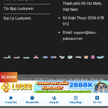
Thành phố Hồ Chí Minh,
Tải App Luckywin
Việt Nam
Số Điện Thoại: 0356 678
Đại Lý Luckywin
912
Email:
support@ikiru-
yukisaori.net
[X] ĐÓNG
Copyright 2026 ©
LUCK8 Trang Game Lớn Việt Nam, Phục Vụ
Tốt Nhất
₪
Trang Chủ
Khuyến Mãi
Đăng Ký
Đăng Nhập
Tin Tức