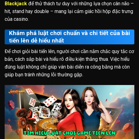
Blackjack
để thử thách tư duy với những lựa chọn cân não –
hit, stand hay double – mang lại cảm giác hồi hộp đặc trưng
của casino.
Khám phá luật chơi chuẩn và chi tiết của bài
tiến lên dễ hiểu nhất
Để chơi giỏi bài tiến lên, người chơi cần nắm chắc quy tắc cơ
bản, cách sắp bài và hiểu rõ điều kiện thắng thua. Việc hiểu
đúng luật không chỉ giúp ván bài diễn ra công bằng mà còn
giúp bạn tránh những lỗi thường gặp.