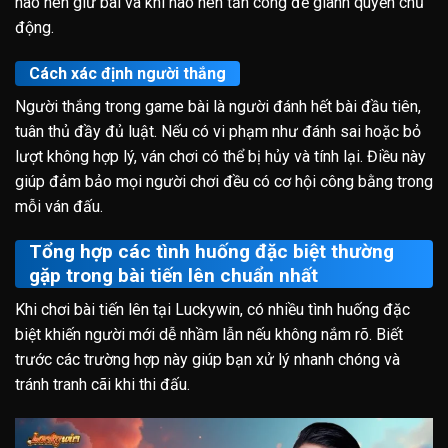
nào nên giữ bài và khi nào nên tấn công để giành quyền chủ
động.
Cách xác định người thắng
Người thắng trong game bài là người đánh hết bài đầu tiên,
tuân thủ đầy đủ luật. Nếu có vi phạm như đánh sai hoặc bỏ
lượt không hợp lý, ván chơi có thể bị hủy và tính lại. Điều này
giúp đảm bảo mọi người chơi đều có cơ hội công bằng trong
mỗi ván đấu.
Tổng hợp các tình huống đặc biệt thường
gặp trong bài tiến lên chuẩn nhất
Khi chơi bài tiến lên tại Luckywin, có nhiều tình huống đặc
biệt khiến người mới dễ nhầm lẫn nếu không nắm rõ. Biết
trước các trường hợp này giúp bạn xử lý nhanh chóng và
tránh tranh cãi khi thi đấu.